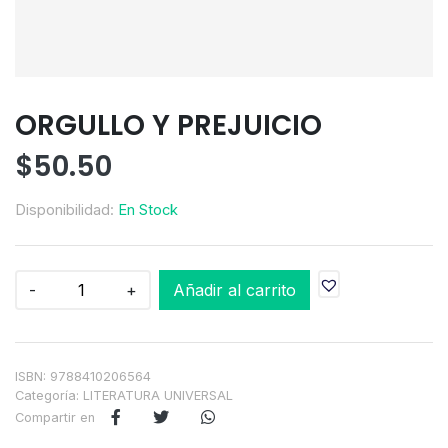
ORGULLO Y PREJUICIO
$
50.50
Disponibilidad:
En Stock
ORGULLO
-
+
Añadir al carrito
Y
PREJUICIO
cantidad
ISBN: 9788410206564
Categoría:
LITERATURA UNIVERSAL
Compartir en