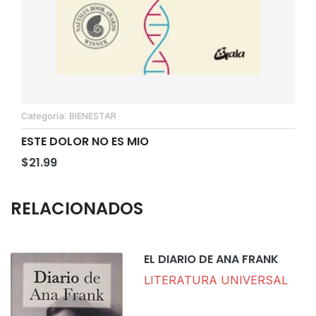
Cate
ORG
Categoría:
BIENESTAR
$
50
ESTE DOLOR NO ES MIO
$
21.99
RELACIONADOS
EL DIARIO DE ANA FRANK
LITERATURA UNIVERSAL
$
12.00