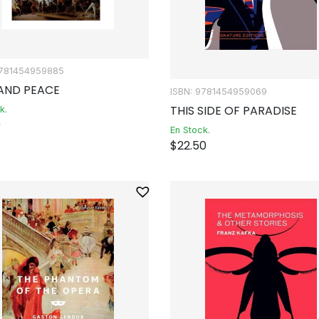
9781454959885
AND PEACE
ISBN: 9781454959069
THIS SIDE OF PARADISE
k.
0
En Stock.
$
22.50