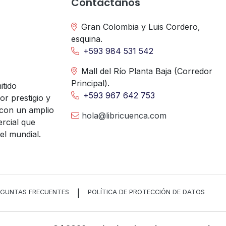
Contáctanos
Gran Colombia y Luis Cordero,
esquina.
+593 984 531 542
Mall del Río Planta Baja (Corredor
Principal).
itido
+593 967 642 753
r prestigio y
 con un amplio
hola@libricuenca.com
ercial que
l mundial.
EGUNTAS FRECUENTES
|
POLÍTICA DE PROTECCIÓN DE DATOS