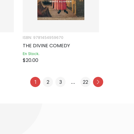
ISBN: 9781454959670
THE DIVINE COMEDY
En Stock.
$
20.00
1
2
3
…
22