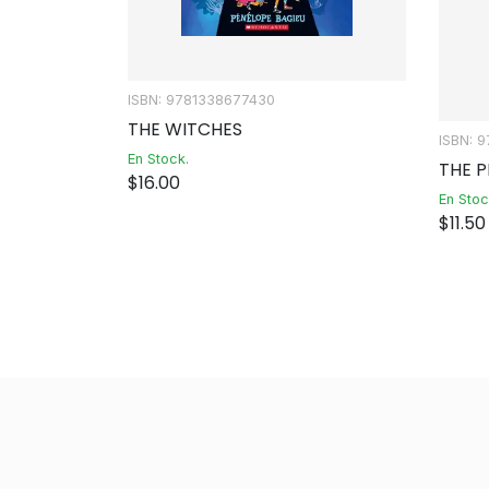
ISBN: 9781338677430
THE WITCHES
ISBN: 
En Stock.
THE 
$
16.00
En Stoc
$
11.50