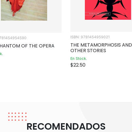
ISBN: 9781454959021
9781454954590
THE METAMORPHOSIS AND
PHANTOM OF THE OPERA
OTHER STORIES
k.
En Stock.
$
22.50
RECOMENDADOS